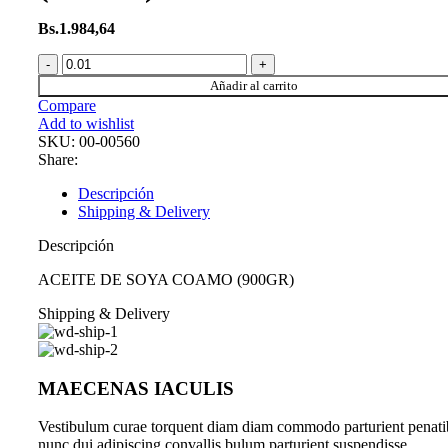
Bs.
1.984,64
ACEITE
DE
Añadir al carrito
SOYA
Compare
COAMO
Add to wishlist
(900GR)
SKU:
00-00560
cantidad
Share:
Descripción
Shipping & Delivery
Descripción
ACEITE DE SOYA COAMO (900GR)
Shipping & Delivery
MAECENAS IACULIS
Vestibulum curae torquent diam diam commodo parturient penati
nunc dui adipiscing convallis bulum parturient suspendisse