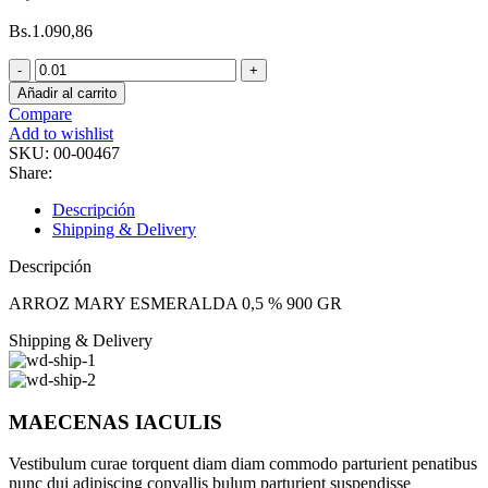
Bs.
1.090,86
ARROZ
MARY
Añadir al carrito
ESMERALDA
Compare
0,5
Add to wishlist
%
SKU:
00-00467
900
Share:
GR
cantidad
Descripción
Shipping & Delivery
Descripción
ARROZ MARY ESMERALDA 0,5 % 900 GR
Shipping & Delivery
MAECENAS IACULIS
Vestibulum curae torquent diam diam commodo parturient penatibus
nunc dui adipiscing convallis bulum parturient suspendisse