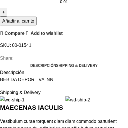
DEPORTIVA
INN
cantidad
Añadir al carrito
Compare
Add to wishlist
SKU:
00-01541
Share:
DESCRIPCIÓN
SHIPPING & DELIVERY
Descripción
BEBIDA DEPORTIVA INN
Shipping & Delivery
MAECENAS IACULIS
Vestibulum curae torquent diam diam commodo parturient