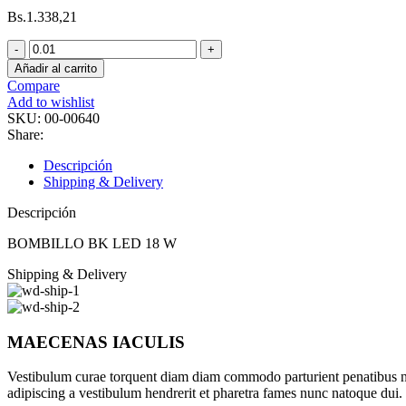
Bs.
1.338,21
BOMBILLO
BK
Añadir al carrito
LED
Compare
18
Add to wishlist
W
SKU:
00-00640
cantidad
Share:
Descripción
Shipping & Delivery
Descripción
BOMBILLO BK LED 18 W
Shipping & Delivery
MAECENAS IACULIS
Vestibulum curae torquent diam diam commodo parturient penatibus nunc
adipiscing a vestibulum hendrerit et pharetra fames nunc natoque dui.