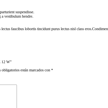
parturient suspendisse.
g a vestibulum hendre.
 lectus faucibus lobortis tincidunt purus lectus nisl class eros.Condim
 12 W”
 obligatorios están marcados con
*