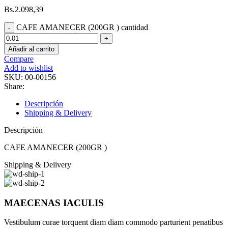
Bs.
2.098,39
CAFE AMANECER (200GR ) cantidad
Añadir al carrito
Compare
Add to wishlist
SKU:
00-00156
Share:
Descripción
Shipping & Delivery
Descripción
CAFE AMANECER (200GR )
Shipping & Delivery
MAECENAS IACULIS
Vestibulum curae torquent diam diam commodo parturient penatibus