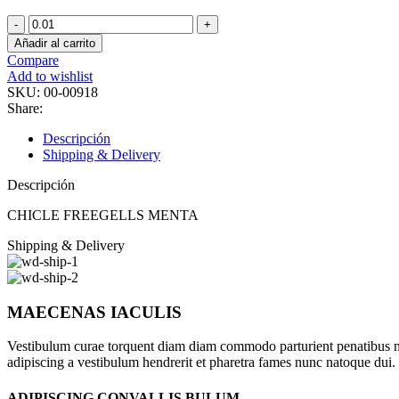
CHICLE
FREEGELLS
Añadir al carrito
MENTA
Compare
cantidad
Add to wishlist
SKU:
00-00918
Share:
Descripción
Shipping & Delivery
Descripción
CHICLE FREEGELLS MENTA
Shipping & Delivery
MAECENAS IACULIS
Vestibulum curae torquent diam diam commodo parturient penatibus nunc
adipiscing a vestibulum hendrerit et pharetra fames nunc natoque dui.
ADIPISCING CONVALLIS BULUM