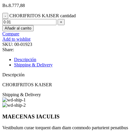
Bs.
8.777,88
CHORIFRITOS KAISER cantidad
Añadir al carrito
Compare
Add to wishlist
SKU:
00-01923
Share:
Descripción
Shipping & Delivery
Descripción
CHORIFRITOS KAISER
Shipping & Delivery
MAECENAS IACULIS
Vestibulum curae torquent diam diam commodo parturient penatibus