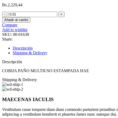
Bs.
2.229,44
COBIJA
PAÑO
Añadir al carrito
MULTIUSO
Compare
ESTAMPADA
Add to wishlist
HAE
SKU:
00-01638
cantidad
Share:
Descripción
Shipping & Delivery
Descripción
COBIJA PAÑO MULTIUSO ESTAMPADA HAE
Shipping & Delivery
MAECENAS IACULIS
Vestibulum curae torquent diam diam commodo parturient penatibus nunc
adipiscing a vestibulum hendrerit et pharetra fames nunc natoque dui.