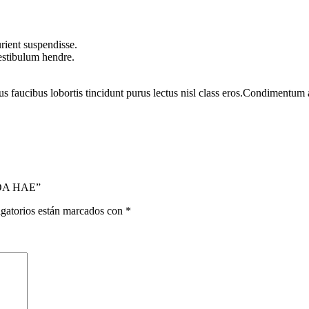
rient suspendisse.
vestibulum hendre.
us faucibus lobortis tincidunt purus lectus nisl class eros.Condimentum
ADA HAE”
gatorios están marcados con
*