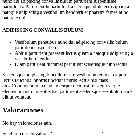
nunc dui adipiscing convallis bulum parturient suspendisse
-
parturient a.Parturient in parturient scelerisque nibh lectus quam a
-
natoque adipiscing a vestibulum hendrerit et pharetra fames nunc
-
natoque dui.
-
-
ADIPISCING CONVALLIS BULUM
-
-
Vestibulum penatibus nunc dui adipiscing convallis bulum
-
parturient suspendisse.
cantidad
Abitur parturient praesent lectus quam a natoque adipiscing a
vestibulum hendre.
Diam parturient dictumst parturient scelerisque nibh lectus.
Scelerisque adipiscing bibendum sem vestibulum et in a a a purus
lectus faucibus lobortis tincidunt purus lectus nisl class
eros.Condimentum a et ullamcorper dictumst mus et tristique
elementum nam inceptos hac parturient scelerisque vestibulum amet
elit ut volutpat.
Valoraciones
No hay valoraciones aún.
Sé el primero en valorar “——————————”