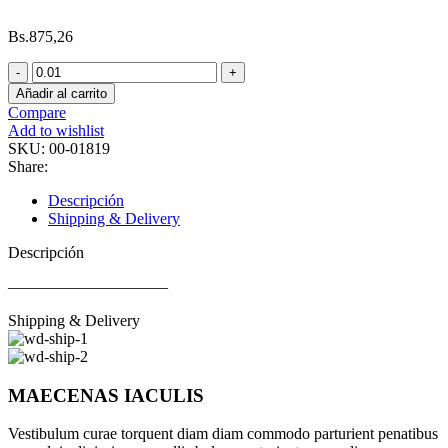
Bs.
875,26
-
-
Añadir al carrito
-
Compare
-
Add to wishlist
-
SKU:
00-01819
-
Share:
-
-
Descripción
-
Shipping & Delivery
-
-
Descripción
-
-
——————————
-
Shipping & Delivery
-
-
-
-
MAECENAS IACULIS
-
-
-
Vestibulum curae torquent diam diam commodo parturient penatibus
-