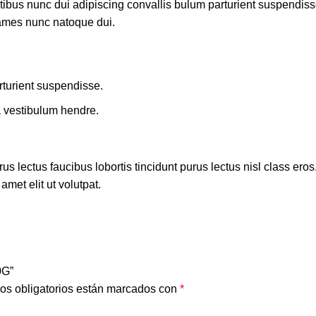
us nunc dui adipiscing convallis bulum parturient suspendisse p
fames nunc natoque dui.
rturient suspendisse.
a vestibulum hendre.
s lectus faucibus lobortis tincidunt purus lectus nisl class ero
met elit ut volutpat.
0G”
os obligatorios están marcados con
*