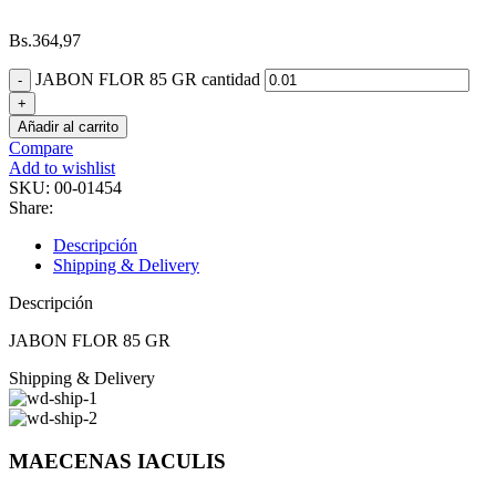
Bs.
364,97
JABON FLOR 85 GR cantidad
Añadir al carrito
Compare
Add to wishlist
SKU:
00-01454
Share:
Descripción
Shipping & Delivery
Descripción
JABON FLOR 85 GR
Shipping & Delivery
MAECENAS IACULIS