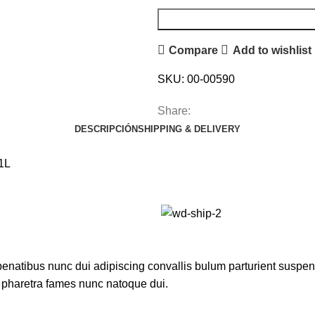
Compare
Add to wishlist
SKU:
00-00590
Share:
DESCRIPCIÓN
SHIPPING & DELIVERY
1L
atibus nunc dui adipiscing convallis bulum parturient suspendis
t pharetra fames nunc natoque dui.