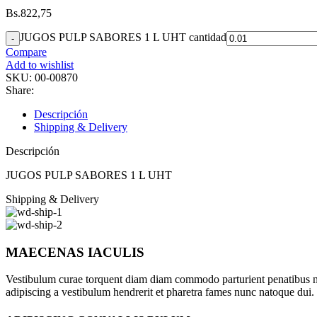
Bs.
822,75
JUGOS PULP SABORES 1 L UHT cantidad
Compare
Add to wishlist
SKU:
00-00870
Share:
Descripción
Shipping & Delivery
Descripción
JUGOS PULP SABORES 1 L UHT
Shipping & Delivery
MAECENAS IACULIS
Vestibulum curae torquent diam diam commodo parturient penatibus nunc
adipiscing a vestibulum hendrerit et pharetra fames nunc natoque dui.