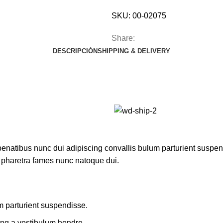
SKU:
00-02075
Share:
DESCRIPCIÓN
SHIPPING & DELIVERY
atibus nunc dui adipiscing convallis bulum parturient suspendis
t pharetra fames nunc natoque dui.
m parturient suspendisse.
ing a vestibulum hendre.