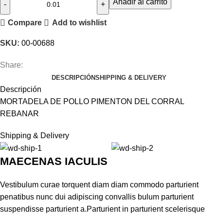
Añadir al carrito
DE
Compare
Add to wishlist
POLLO
PIMENTON
SKU:
00-00688
DEL
CORRAL
Share:
REBANAR
DESCRIPCIÓN
SHIPPING & DELIVERY
cantidad
Descripción
MORTADELA DE POLLO PIMENTON DEL CORRAL
REBANAR
Shipping & Delivery
MAECENAS IACULIS
Vestibulum curae torquent diam diam commodo parturient
penatibus nunc dui adipiscing convallis bulum parturient
suspendisse parturient a.Parturient in parturient scelerisque