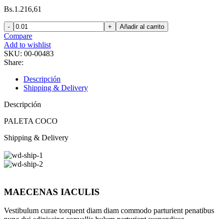
Bs.
1.216,61
Añadir al carrito
Compare
Add to wishlist
SKU:
00-00483
Share:
Descripción
Shipping & Delivery
Descripción
PALETA COCO
Shipping & Delivery
MAECENAS IACULIS
Vestibulum curae torquent diam diam commodo parturient penatibus