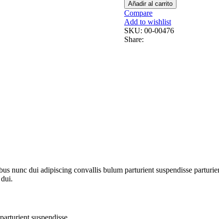
Añadir al carrito
Compare
Add to wishlist
SKU:
00-00476
Share:
 nunc dui adipiscing convallis bulum parturient suspendisse parturient
 dui.
parturient suspendisse.