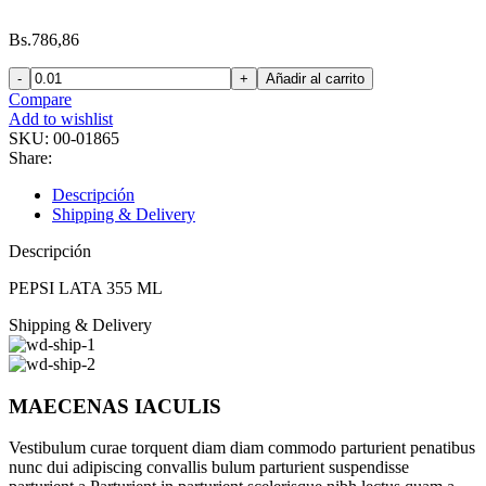
Bs.
786,86
PEPSI
Añadir al carrito
LATA
Compare
355
Add to wishlist
ML
SKU:
00-01865
cantidad
Share:
Descripción
Shipping & Delivery
Descripción
PEPSI LATA 355 ML
Shipping & Delivery
MAECENAS IACULIS
Vestibulum curae torquent diam diam commodo parturient penatibus
nunc dui adipiscing convallis bulum parturient suspendisse