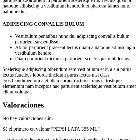
parturient a.Parturient in parturient scelerisque nibh lectus quam a
natoque adipiscing a vestibulum hendrerit et pharetra fames nunc
natoque dui.
ADIPISCING CONVALLIS BULUM
Vestibulum penatibus nunc dui adipiscing convallis bulum
parturient suspendisse.
Abitur parturient praesent lectus quam a natoque adipiscing a
vestibulum hendre.
Diam parturient dictumst parturient scelerisque nibh lectus.
Scelerisque adipiscing bibendum sem vestibulum et in a a a purus
lectus faucibus lobortis tincidunt purus lectus nisl class
eros.Condimentum a et ullamcorper dictumst mus et tristique
elementum nam inceptos hac parturient scelerisque vestibulum amet
elit ut volutpat.
Valoraciones
No hay valoraciones aún.
Sé el primero en valorar “PEPSI LATA 355 ML”
Tu dirección de correo electrónico no será publicada.
Los campos