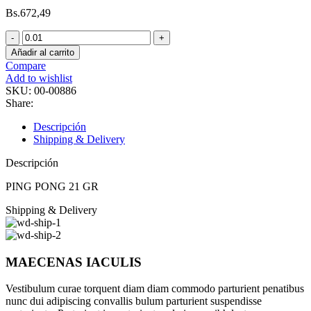
Bs.
672,49
PING
PONG
Añadir al carrito
21
Compare
GR
Add to wishlist
cantidad
SKU:
00-00886
Share:
Descripción
Shipping & Delivery
Descripción
PING PONG 21 GR
Shipping & Delivery
MAECENAS IACULIS
Vestibulum curae torquent diam diam commodo parturient penatibus
nunc dui adipiscing convallis bulum parturient suspendisse