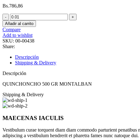
Bs.
786,86
QUINCHONCHO
500
Añadir al carrito
GR
Compare
MONTALBAN
Add to wishlist
cantidad
SKU:
00-00438
Share:
Descripción
Shipping & Delivery
Descripción
QUINCHONCHO 500 GR MONTALBAN
Shipping & Delivery
MAECENAS IACULIS
Vestibulum curae torquent diam diam commodo parturient penatibus nunc
adipiscing a vestibulum hendrerit et pharetra fames nunc natoque dui.