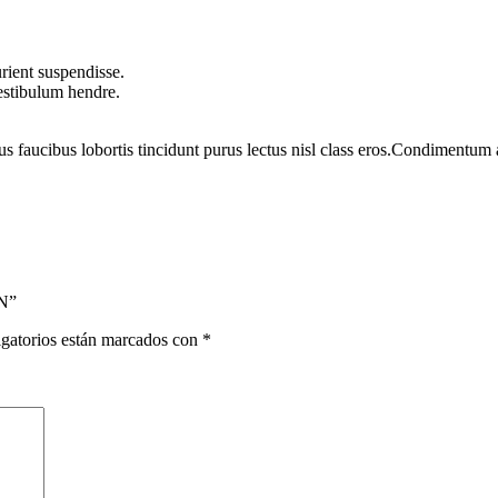
rient suspendisse.
vestibulum hendre.
us faucibus lobortis tincidunt purus lectus nisl class eros.Condimentum
N”
gatorios están marcados con
*