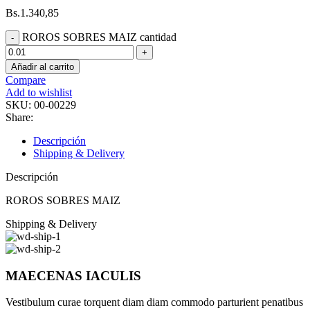
Bs.
1.340,85
ROROS SOBRES MAIZ cantidad
Añadir al carrito
Compare
Add to wishlist
SKU:
00-00229
Share:
Descripción
Shipping & Delivery
Descripción
ROROS SOBRES MAIZ
Shipping & Delivery
MAECENAS IACULIS
Vestibulum curae torquent diam diam commodo parturient penatibus