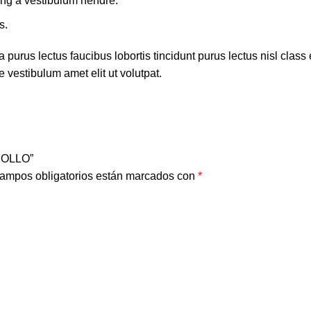
ing a vestibulum hendre.
s.
 purus lectus faucibus lobortis tincidunt purus lectus nisl cla
 vestibulum amet elit ut volutpat.
POLLO”
ampos obligatorios están marcados con
*