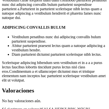
Vestibulum curae torquent diam diam commodo parturient penatibus
nunc dui adipiscing convallis bulum parturient suspendisse
parturient a.Parturient in parturient scelerisque nibh lectus quam a
natoque adipiscing a vestibulum hendrerit et pharetra fames nunc
natoque dui.
ADIPISCING CONVALLIS BULUM
Vestibulum penatibus nunc dui adipiscing convallis bulum
parturient suspendisse.
Abitur parturient praesent lectus quam a natoque adipiscing a
vestibulum hendre.
Diam parturient dictumst parturient scelerisque nibh lectus.
Scelerisque adipiscing bibendum sem vestibulum et in a a a purus
lectus faucibus lobortis tincidunt purus lectus nisl class
eros.Condimentum a et ullamcorper dictumst mus et tristique
elementum nam inceptos hac parturient scelerisque vestibulum amet
elit ut volutpat.
Valoraciones
No hay valoraciones aún.