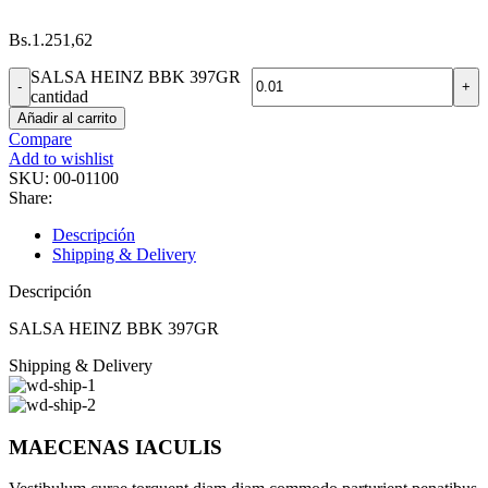
Bs.
1.251,62
SALSA HEINZ BBK 397GR
cantidad
Añadir al carrito
Compare
Add to wishlist
SKU:
00-01100
Share:
Descripción
Shipping & Delivery
Descripción
SALSA HEINZ BBK 397GR
Shipping & Delivery
MAECENAS IACULIS