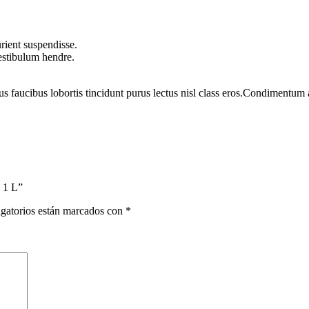
rient suspendisse.
vestibulum hendre.
us faucibus lobortis tincidunt purus lectus nisl class eros.Condimentum
 1 L”
gatorios están marcados con
*