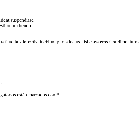
rient suspendisse.
vestibulum hendre.
us faucibus lobortis tincidunt purus lectus nisl class eros.Condimentum
E”
gatorios están marcados con
*