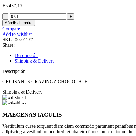
Bs.
437,15
CROISANTS
CRAVINGZ
Añadir al carrito
CHOCOLATE
Compare
cantidad
Add to wishlist
SKU:
00-01177
Share:
Descripción
Shipping & Delivery
Descripción
CROISANTS CRAVINGZ CHOCOLATE
Shipping & Delivery
MAECENAS IACULIS
Vestibulum curae torquent diam diam commodo parturient penatibus nunc
adipiscing a vestibulum hendrerit et pharetra fames nunc natoque dui.