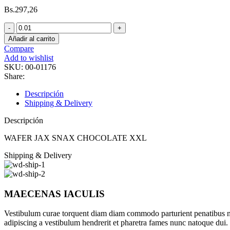
Bs.
297,26
WAFER
JAX
Añadir al carrito
SNAX
Compare
CHOCOLATE
Add to wishlist
XXL
SKU:
00-01176
cantidad
Share:
Descripción
Shipping & Delivery
Descripción
WAFER JAX SNAX CHOCOLATE XXL
Shipping & Delivery
MAECENAS IACULIS
Vestibulum curae torquent diam diam commodo parturient penatibus nunc
adipiscing a vestibulum hendrerit et pharetra fames nunc natoque dui.