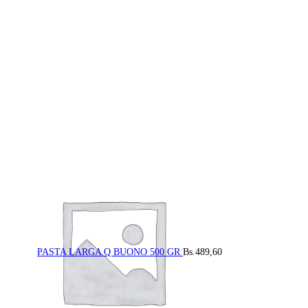
PASTA LARGA Q BUONO 500 GR
Bs.
489,60